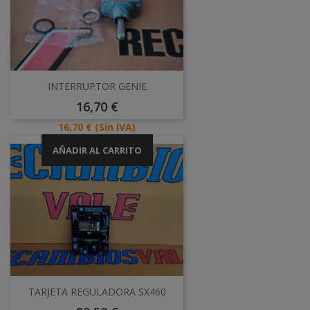
INTERRUPTOR GENIE
Precio
16,70 €
Precio
16,70 €
(Sin IVA)
AÑADIR AL CARRITO
TARJETA REGULADORA SX460