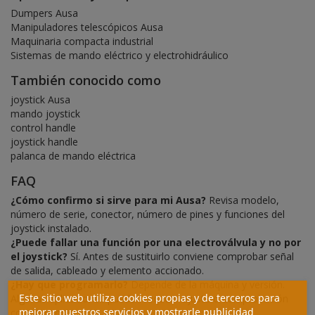
Dumpers Ausa
Manipuladores telescópicos Ausa
Maquinaria compacta industrial
Sistemas de mando eléctrico y electrohidráulico
También conocido como
joystick Ausa
mando joystick
control handle
joystick handle
palanca de mando eléctrica
FAQ
¿Cómo confirmo si sirve para mi Ausa?
Revisa modelo,
número de serie, conector, número de pines y funciones del
joystick instalado.
¿Puede fallar una función por una electroválvula y no por
el joystick?
Sí. Antes de sustituirlo conviene comprobar señal
de salida, cableado y elemento accionado.
¿Hay que programarlo?
Depende de la máquina y versión.
Este sitio web utiliza cookies propias y de terceros para
Algunas aplicaciones pueden requerir ajuste o comprobación
mejorar nuestros servicios y mostrarle publicidad
con diagnosis.