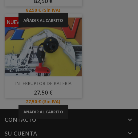
Precio
82,50 €
Precio
82,50 €
(Sin IVA)
AÑADIR AL CARRITO
NUEVO
INTERRUPTOR DE BATERÍA
Precio
27,50 €
Precio
27,50 €
(Sin IVA)
AÑADIR AL CARRITO
CONTACTO
SU CUENTA
