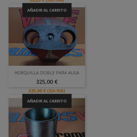
AÑADIR AL CARRITO
HORQUILLA DOBLE PARA AUSA
Precio
325,00 €
Precio
325,00 €
(Sin IVA)
AÑADIR AL CARRITO