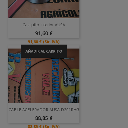
Casquillo Interior AUSA
Precio
91,60 €
Precio
91,60 €
(Sin IVA)
AÑADIR AL CARRITO
CABLE ACELERADOR AUSA D201RHG
Precio
88,85 €
Precio
88,85 €
(Sin IVA)