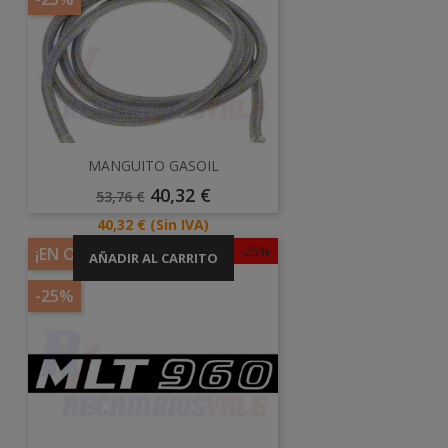
MANGUITO GASOIL
Precio
Precio
40,32 €
53,76 €
Base
Precio
40,32 €
(Sin IVA)
-25%
¡EN OFERTA!
AÑADIR AL CARRITO
-25%