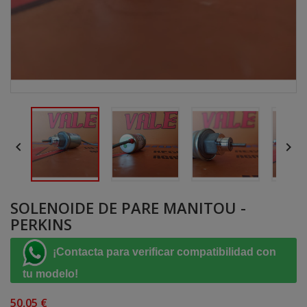


SOLENOIDE DE PARE MANITOU -
PERKINS
¡Contacta para verificar compatibilidad con
tu modelo!
50,05 €