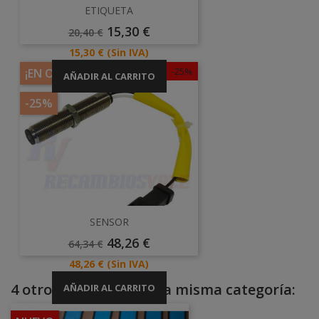
ETIQUETA
Precio
Precio
15,30 €
20,40 €
Base
Precio
15,30 €
(Sin IVA)
-25%
¡EN OFERTA!
AÑADIR AL CARRITO
-25%
SENSOR
Precio
Precio
48,26 €
64,34 €
Base
Precio
48,26 €
(Sin IVA)
4 otros productos en la misma categoría:
AÑADIR AL CARRITO