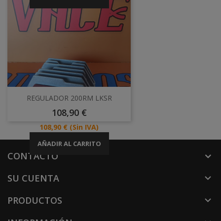
REGULADOR 200RM LKSR
Precio
108,90 €
Precio
108,90 €
(Sin IVA)
AÑADIR AL CARRITO
CONTACTO
SU CUENTA

PRODUCTOS
