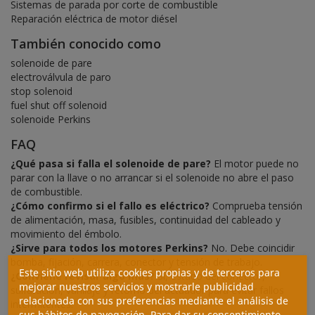
Sistemas de parada por corte de combustible
Reparación eléctrica de motor diésel
También conocido como
solenoide de pare
electroválvula de paro
stop solenoid
fuel shut off solenoid
solenoide Perkins
FAQ
¿Qué pasa si falla el solenoide de pare?
El motor puede no
parar con la llave o no arrancar si el solenoide no abre el paso
de combustible.
¿Cómo confirmo si el fallo es eléctrico?
Comprueba tensión
de alimentación, masa, fusibles, continuidad del cableado y
movimiento del émbolo.
¿Sirve para todos los motores Perkins?
No. Debe coincidir
bomba, fijación, carrera, conector y tensión de trabajo.
Este sitio web utiliza cookies propias y de terceros para
¿Conviene revisar algo más?
Sí, estado del conector,
mejorar nuestros servicios y mostrarle publicidad
sulfatación, varillaje y retorno del actuador para evitar fallos
relacionada con sus preferencias mediante el análisis de
intermitentes.
sus hábitos de navegación. Para dar su consentimiento