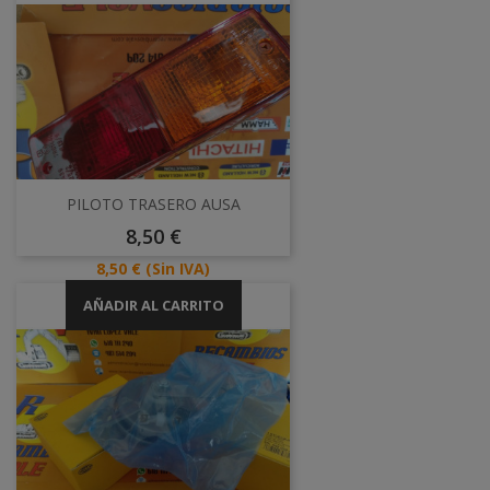
PILOTO TRASERO AUSA
Precio
8,50 €
Precio
8,50 €
(Sin IVA)
AÑADIR AL CARRITO