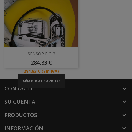
SENSOR FIG 2
Precio
284,83 €
Precio
284,83 €
(Sin IVA)
AÑADIR AL CARRITO
CONTACTO
SU CUENTA

PRODUCTOS

INFORMACIÓN
