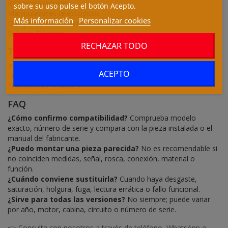
Retroexcavadoras
sobre su uso pulse el botón Acepto.
Manipuladores telescópicos
Más información
Personalizar cookies
Dumpers y maquinaria compacta
Sistema Eléctrico
RECHAZAR TODO
También conocido como
Interruptor límite
ACEPTO
Limit switch
Final carrera Thwaites
FAQ
¿Cómo confirmo compatibilidad?
Comprueba modelo
exacto, número de serie y compara con la pieza instalada o el
manual del fabricante.
¿Puedo montar una pieza parecida?
No es recomendable si
no coinciden medidas, señal, rosca, conexión, material o
función.
¿Cuándo conviene sustituirla?
Cuando haya desgaste,
saturación, holgura, fuga, lectura errática o fallo funcional.
¿Sirve para todas las versiones?
No siempre; puede variar
por año, motor, cabina, circuito o número de serie.
👉 Consulta con nosotros a través de teléfono, WhatsApp o