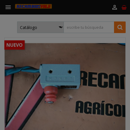


NUEVO