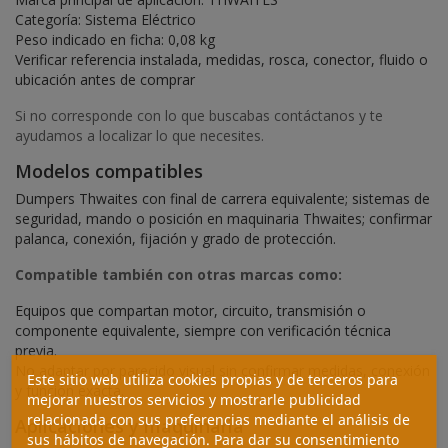
Categoría: Sistema Eléctrico
Peso indicado en ficha: 0,08 kg
Verificar referencia instalada, medidas, rosca, conector, fluido o
ubicación antes de comprar
Si no corresponde con lo que buscabas contáctanos y te
ayudamos a localizar lo que necesites.
Modelos compatibles
Dumpers Thwaites con final de carrera equivalente; sistemas de
seguridad, mando o posición en maquinaria Thwaites; confirmar
palanca, conexión, fijación y grado de protección.
Compatible también con otras marcas como:
Equipos que compartan motor, circuito, transmisión o
componente equivalente, siempre con verificación técnica
previa.
No adaptar por parecido visual sin confirmar medidas, conexión
Este sitio web utiliza cookies propias y de terceros para
y función exacta.
mejorar nuestros servicios y mostrarle publicidad
relacionada con sus preferencias mediante el análisis de
Aplicaciones y maquinaria
sus hábitos de navegación. Para dar su consentimiento