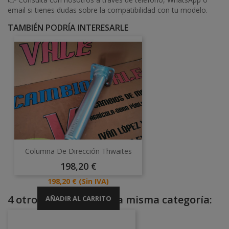
email si tienes dudas sobre la compatibilidad con tu modelo.
TAMBIÉN PODRÍA INTERESARLE
Columna De Dirección Thwaites
Precio
198,20 €
Precio
198,20 €
(Sin IVA)
4 otros productos en la misma categoría:
AÑADIR AL CARRITO