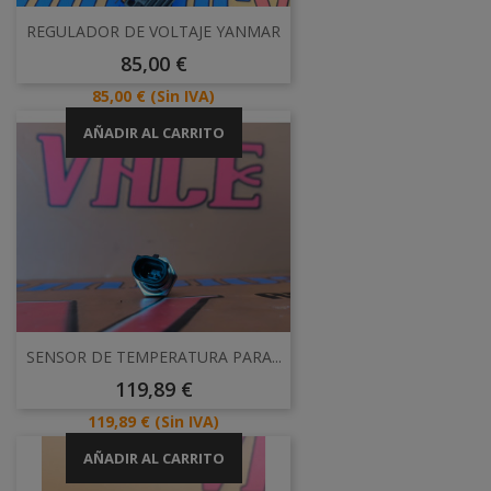
REGULADOR DE VOLTAJE YANMAR
Precio
85,00 €
Precio
85,00 €
(Sin IVA)
AÑADIR AL CARRITO
SENSOR DE TEMPERATURA PARA...
Precio
119,89 €
Precio
119,89 €
(Sin IVA)
AÑADIR AL CARRITO