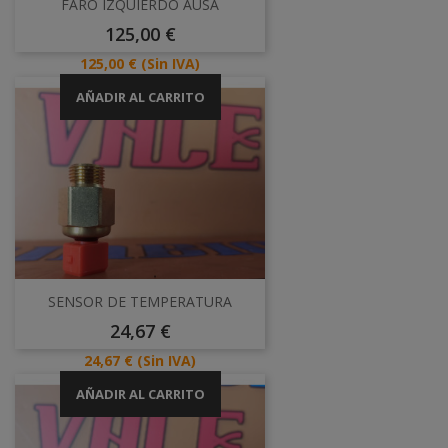
FARO IZQUIERDO AUSA
Precio
125,00 €
Precio
125,00 €
(Sin IVA)
AÑADIR AL CARRITO
SENSOR DE TEMPERATURA
Precio
24,67 €
Precio
24,67 €
(Sin IVA)
AÑADIR AL CARRITO