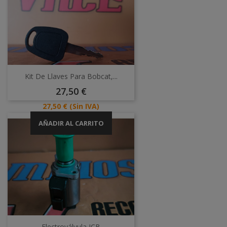
Kit De Llaves Para Bobcat,...
Precio
27,50 €
Precio
27,50 €
(Sin IVA)
AÑADIR AL CARRITO
Electroválvula JCB