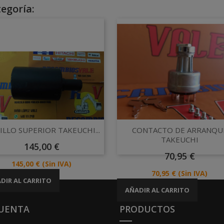
egoría:
Vista rápida
Vista rápida


LLO SUPERIOR TAKEUCHI...
CONTACTO DE ARRANQU
TAKEUCHI
Precio
145,00 €
Precio
70,95 €
Precio
145,00 €
(Sin IVA)
Precio
70,95 €
(Sin IVA)
DIR AL CARRITO
AÑADIR AL CARRITO
CUENTA
PRODUCTOS