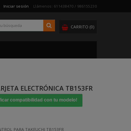
Iniciar sesión
Llámenos:
611438470 / 986155230
CARRITO
(0)
ARJETA ELECTRÓNICA TB153FR
ficar compatibilidad con tu modelo!
NTROL PARA TAKEUCHI TB153FR