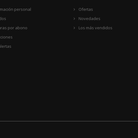
rmación personal
Ofertas
dos
Novedades
uras por abono
Los más vendidos
cciones
lertas