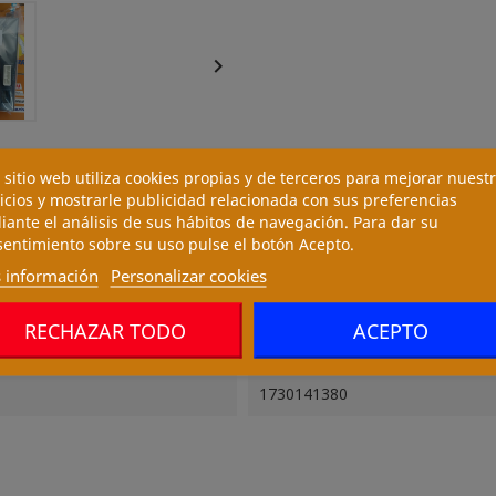

 sitio web utiliza cookies propias y de terceros para mejorar nuest
icios y mostrarle publicidad relacionada con sus preferencias
ante el análisis de sus hábitos de navegación. Para dar su
entimiento sobre su uso pulse el botón Acepto.
 información
Personalizar cookies
RECHAZAR TODO
ACEPTO
1730141380
1730141380