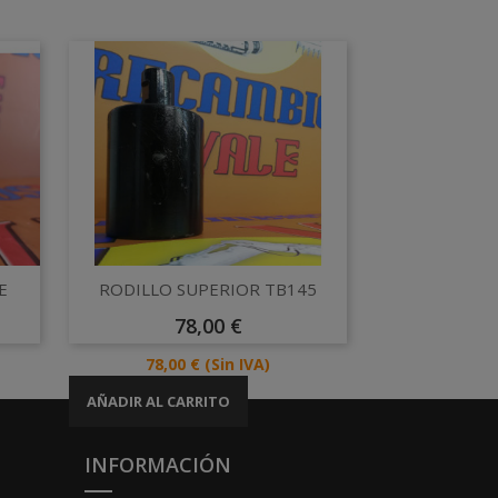
Vista rápida

E
RODILLO SUPERIOR TB145
Precio
78,00 €
Precio
78,00 €
(Sin IVA)
AÑADIR AL CARRITO
INFORMACIÓN