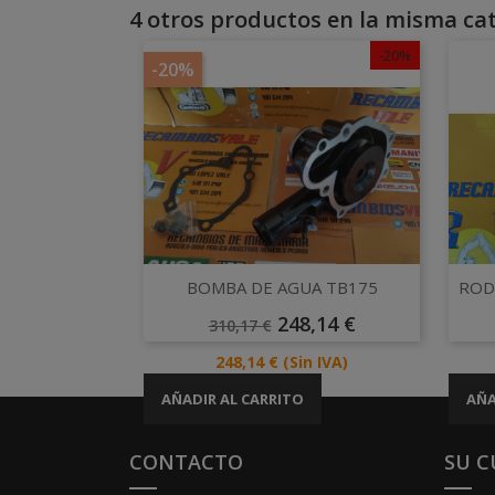
4 otros productos en la misma cat
-20%
-20%
Vista rápida

BOMBA DE AGUA TB175
RODI
Precio
Precio
248,14 €
310,17 €
Base
Precio
248,14 €
(Sin IVA)
AÑADIR AL CARRITO
AÑA
CONTACTO
SU 