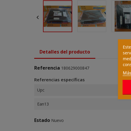

Este
Detalles del producto
serv
medi
cons
Referencia
180629000847
Más
Referencias específicas
Upc
Ean13
Estado
Nuevo