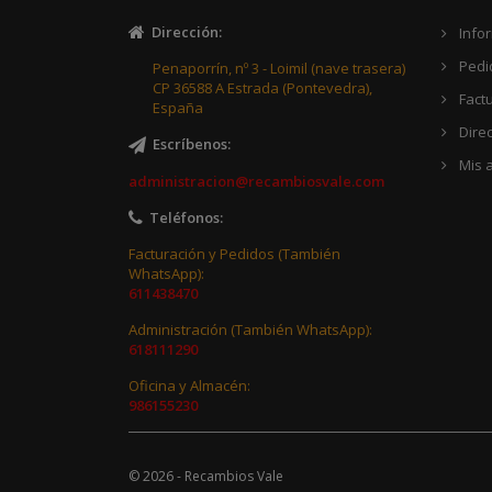
Dirección
:
Info
Pedi
Penaporrín, nº 3 - Loimil (nave trasera)
CP 36588 A Estrada (Pontevedra),
Fact
España
Dire
Escríbenos
:
Mis a
administracion@recambiosvale.com
Teléfonos
:
Facturación y Pedidos (También
WhatsApp):
611438470
Administración (También WhatsApp):
618111290
Oficina y Almacén:
986155230
© 2026 - Recambios Vale