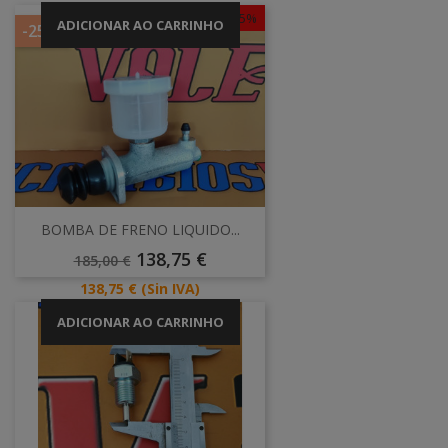
-25%
ADICIONAR AO CARRINHO
-25%
BOMBA DE FRENO LIQUIDO...
Preço
Preço
138,75 €
185,00 €
Normal
Preço
138,75 €
(Sin IVA)
ADICIONAR AO CARRINHO