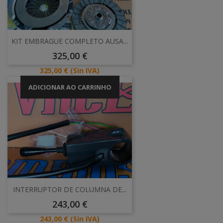
KIT EMBRAGUE COMPLETO AUSA...
Preço
325,00 €
Preço
325,00 €
(Sin IVA)
ADICIONAR AO CARRINHO
INTERRUPTOR DE COLUMNA DE...
Preço
243,00 €
Preço
243,00 €
(Sin IVA)