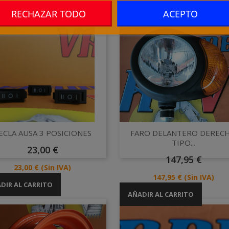
RECHAZAR TODO
ACEPTO
Vista rápida
Vista rápida


ECLA AUSA 3 POSICIONES
FARO DELANTERO DEREC
TIPO...
Precio
23,00 €
Precio
147,95 €
Precio
23,00 €
(Sin IVA)
Precio
147,95 €
(Sin IVA)
DIR AL CARRITO
egoría:
AÑADIR AL CARRITO