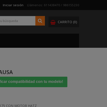
Iniciar sesión
Llámenos:
611438470 / 986155230
CARRITO
(0)
AUSA
ficar compatibilidad con tu modelo!
 175 CON MOTOR HATZ