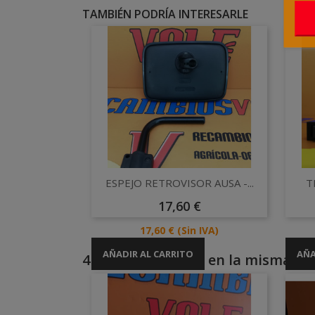
TAMBIÉN PODRÍA INTERESARLE
Vista rápida

ESPEJO RETROVISOR AUSA -...
T
Precio
17,60 €
Precio
17,60 €
(Sin IVA)
AÑADIR AL CARRITO
AÑA
4 otros productos en la misma cat