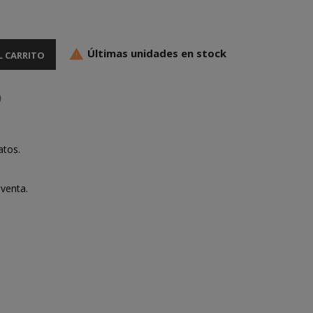
Últimas unidades en stock

L CARRITO
atos.
venta.