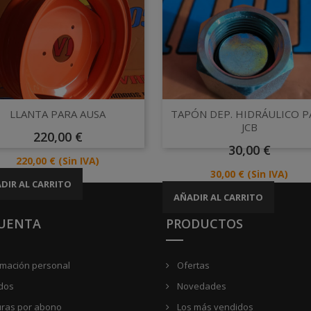
Vista rápida
Vista rápida


LLANTA PARA AUSA
TAPÓN DEP. HIDRÁULICO P
JCB
Precio
220,00 €
Precio
30,00 €
Precio
220,00 €
(Sin IVA)
Precio
30,00 €
(Sin IVA)
DIR AL CARRITO
AÑADIR AL CARRITO
CUENTA
PRODUCTOS
rmación personal
Ofertas
dos
Novedades
uras por abono
Los más vendidos