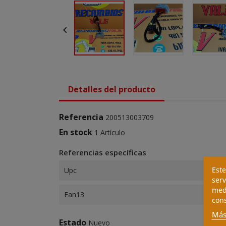

Detalles del producto
Referencia
200513003709
En stock
1 Artículo
Referencias específicas
Este
Upc
serv
medi
Ean13
cons
Más
Estado
Nuevo