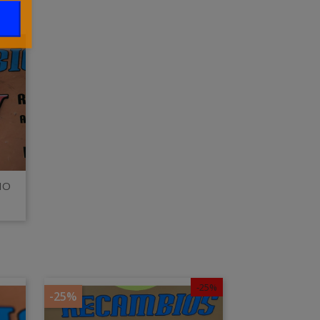
HO
-25%
-25%