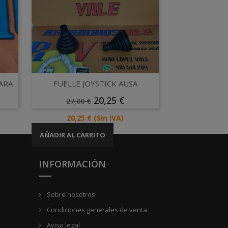
Vista rápida

ARA
FUELLE JOYSTICK AUSA
Precio
Precio
20,25 €
27,00 €
Base
Precio
20,25 €
(Sin IVA)
AÑADIR AL CARRITO
INFORMACIÓN
Sobre nosotros
Condiciones generales de venta
Aviso legal