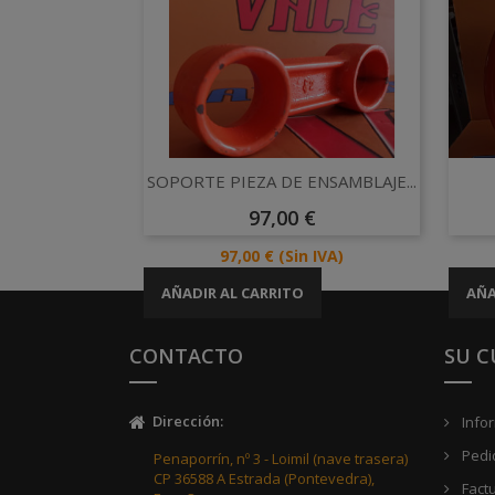
Vista rápida

SOPORTE PIEZA DE ENSAMBLAJE...
Precio
97,00 €
Precio
97,00 €
(Sin IVA)
AÑADIR AL CARRITO
AÑA
CONTACTO
SU 
Dirección
:
Info
Pedi
Penaporrín, nº 3 - Loimil (nave trasera)
CP 36588 A Estrada (Pontevedra),
Fact