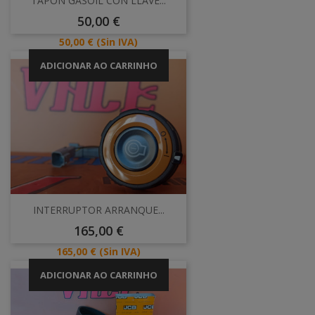
TAPON GASOIL CON LLAVE...
Preço
50,00 €
Preço
50,00 €
(Sin IVA)
ADICIONAR AO CARRINHO
INTERRUPTOR ARRANQUE...
Preço
165,00 €
Preço
165,00 €
(Sin IVA)
ADICIONAR AO CARRINHO