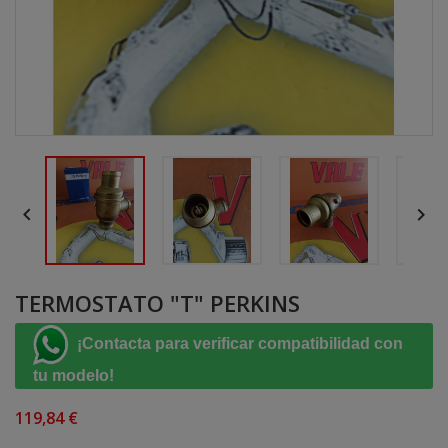


TERMOSTATO "T" PERKINS
¡Contacta para verificar compatibilidad con
tu modelo!
119,84 €