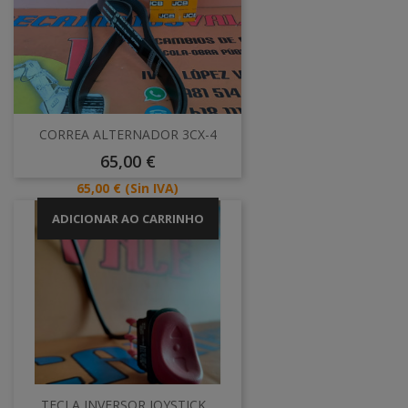
CORREA ALTERNADOR 3CX-4
Preço
65,00 €
Preço
65,00 €
(Sin IVA)
ADICIONAR AO CARRINHO
TECLA INVERSOR JOYSTICK...