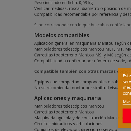
Peso indicado en ficha: 0,03 kg
Verificar medidas, rosca, diámetro o posición de m
Compatibilidad recomendable por referencia y des
Si no corresponde con lo que buscabas contáctanos
Modelos compatibles
Aplicación general en maquinaria Manitou según d
Manipuladores telescópicos Manitou MLT, MT, MR
Carretillas todoterreno Manitou MSI y MC según ap
Compatibilidad a confirmar por número de serie, ubi
Compatible también con otras marcas como:
Este
serv
Equipos que compartan componentes o subconjunto
medi
No se recomienda montar por similitud visual sin v
cons
Aplicaciones y maquinaria
Más
Manipuladores telescópicos Manitou
Carretillas todoterreno Manitou
Maquinaria agrícola y de construcción Manitou
Circuitos hidráulicos y articulaciones
Conjuntos de elevación, dirección o servicio