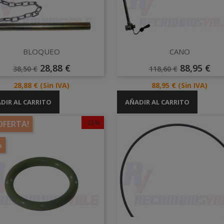
Vista rápida
Vista rápida


BLOQUEO
CANO
Precio
Precio
Precio
Precio
28,88 €
88,95 €
38,50 €
118,60 €
Base
Base
Precio
Precio
28,88 €
(Sin IVA)
88,95 €
(Sin IVA)
DIR AL CARRITO
AÑADIR AL CARRITO
egoría:
-25%
OFERTA!
%