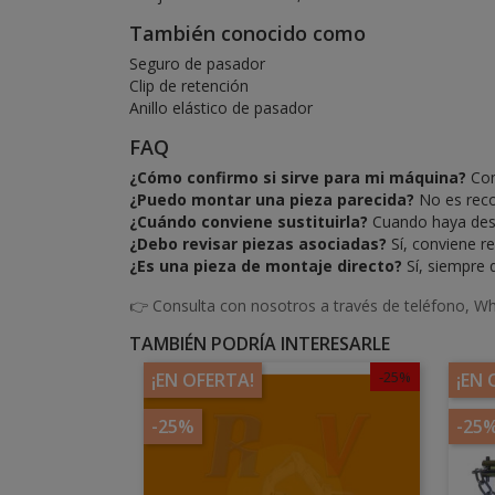
También conocido como
Seguro de pasador
Clip de retención
Anillo elástico de pasador
FAQ
¿Cómo confirmo si sirve para mi máquina?
Com
¿Puedo montar una pieza parecida?
No es reco
¿Cuándo conviene sustituirla?
Cuando haya desg
¿Debo revisar piezas asociadas?
Sí, conviene re
¿Es una pieza de montaje directo?
Sí, siempre q
👉 Consulta con nosotros a través de teléfono, Wh
TAMBIÉN PODRÍA INTERESARLE
-25%
¡EN OFERTA!
¡EN 
-25%
-25