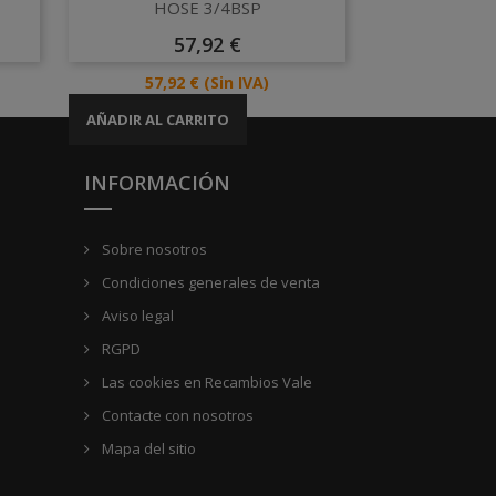
Vista rápida

HOSE 3/4BSP
Precio
57,92 €
Precio
57,92 €
(Sin IVA)
AÑADIR AL CARRITO
INFORMACIÓN
Sobre nosotros
Condiciones generales de venta
Aviso legal
RGPD
Las cookies en Recambios Vale
Contacte con nosotros
Mapa del sitio