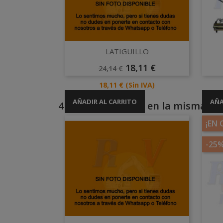
Vista rápida

LATIGUILLO
Precio
Precio
18,11 €
24,14 €
Base
Precio
18,11 €
(Sin IVA)
AÑADIR AL CARRITO
AÑA
4 otros productos en la misma cat
¡EN 
-25