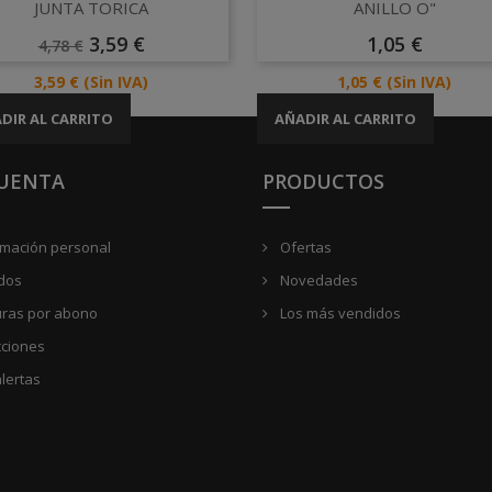
Vista rápida
Vista rápida


JUNTA TORICA
ANILLO O"
Precio
Precio
Precio
3,59 €
1,05 €
4,78 €
Base
Precio
Precio
3,59 €
(Sin IVA)
1,05 €
(Sin IVA)
DIR AL CARRITO
AÑADIR AL CARRITO
CUENTA
PRODUCTOS
rmación personal
Ofertas
dos
Novedades
uras por abono
Los más vendidos
cciones
lertas