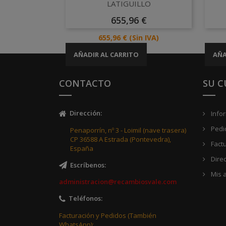
Vista rápida

LATIGUILLO
Precio
655,96 €
Precio
655,96 €
(Sin IVA)
AÑADIR AL CARRITO
AÑA
CONTACTO
SU 
Dirección
:
Info
Pedi
Penaporrín, nº 3 - Loimil (nave trasera)
CP 36588 A Estrada (Pontevedra),
Fact
España
Dire
Escríbenos
:
Mis a
administracion@recambiosvale.com
Teléfonos
:
Facturación y Pedidos (También
WhatsApp):