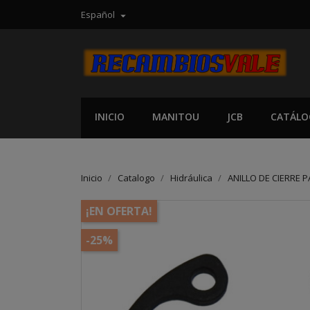
Español

INICIO
MANITOU
JCB
CATÁLO
Inicio
Catalogo
Hidráulica
ANILLO DE CIERRE 
¡EN OFERTA!
-25%