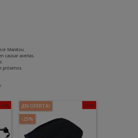
ece Manitou.
n causar averías.
e.
te próximos.
o.
-25%
-25%
¡EN OFERTA!
-25%