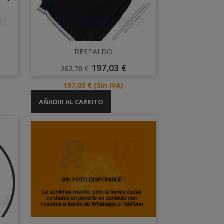
Vista rápida

RESPALDO
Precio
Precio
197,03 €
262,70 €
Base
Precio
197,03 €
(Sin IVA)
AÑADIR AL CARRITO