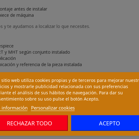
ontaje antes de instalar
piece de máquina
 y te ayudamos a localizar lo que necesites.
espiece
T y MHT según conjunto instalado
licación
cación y referencia de la pieza instalada
 sitio web utiliza cookies propias y de terceros para mejorar nuest
icios y mostrarle publicidad relacionada con sus preferencias
s equivalentes, previa comprobación técnica
ante el análisis de sus hábitos de navegación. Para dar su
erificar medidas y función
entimiento sobre su uso pulse el botón Acepto.
 información
Personalizar cookies
RECHAZAR TODO
ACEPTO