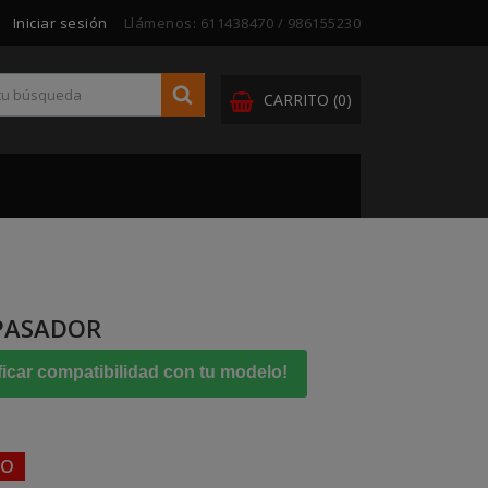
Iniciar sesión
Llámenos:
611438470 / 986155230
CARRITO
(0)
 PASADOR
ficar compatibilidad con tu modelo!
TO