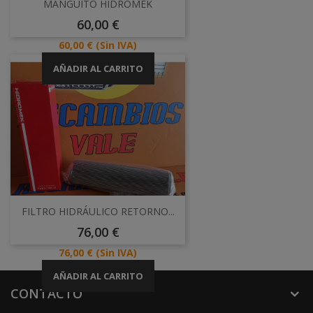
MANGUITO HIDROMEK
Precio
60,00 €
Precio
60,00 €
(Sin IVA)
AÑADIR AL CARRITO
FILTRO HIDRÁULICO RETORNO...
Precio
76,00 €
Precio
76,00 €
(Sin IVA)
AÑADIR AL CARRITO
CONTACTO