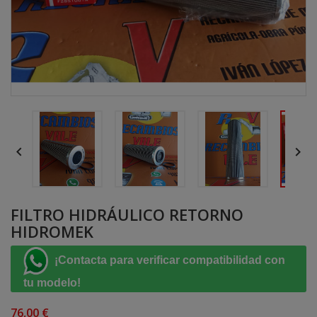


FILTRO HIDRÁULICO RETORNO
HIDROMEK
¡Contacta para verificar compatibilidad con
tu modelo!
76,00 €