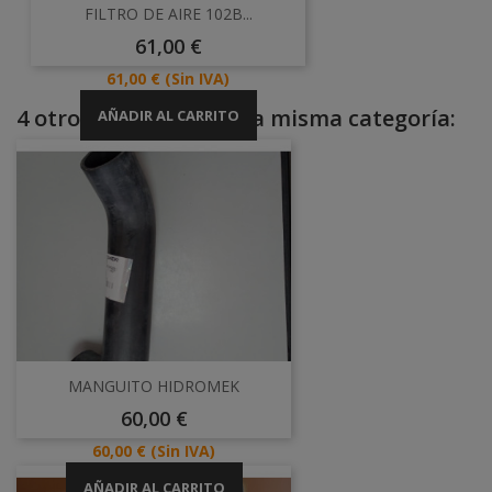
FILTRO DE AIRE 102B...
Precio
61,00 €
Precio
61,00 €
(Sin IVA)
4 otros productos en la misma categoría:
AÑADIR AL CARRITO
MANGUITO HIDROMEK
Precio
60,00 €
Precio
60,00 €
(Sin IVA)
AÑADIR AL CARRITO