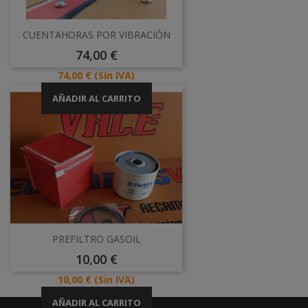
CUENTAHORAS POR VIBRACIÓN
Precio
74,00 €
Precio
74,00 €
(Sin IVA)
AÑADIR AL CARRITO
PREFILTRO GASOIL
Precio
10,00 €
Precio
10,00 €
(Sin IVA)
AÑADIR AL CARRITO