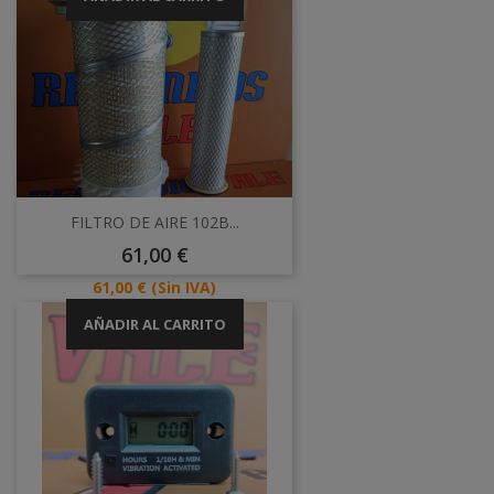
FILTRO DE AIRE 102B...
Precio
61,00 €
Precio
61,00 €
(Sin IVA)
AÑADIR AL CARRITO