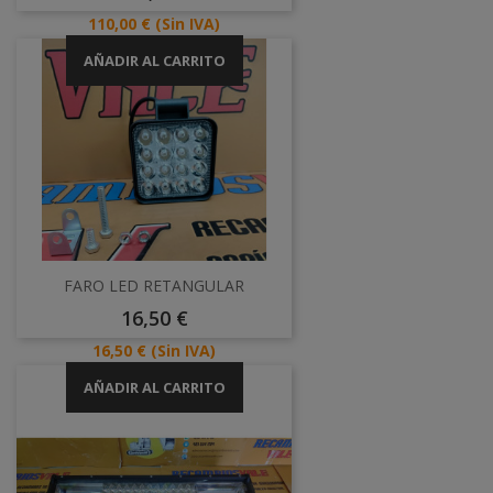
Precio
110,00 €
(Sin IVA)
AÑADIR AL CARRITO
FARO LED RETANGULAR
Precio
16,50 €
Precio
16,50 €
(Sin IVA)
AÑADIR AL CARRITO