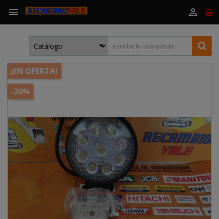


¡EN OFERTA!
-30%