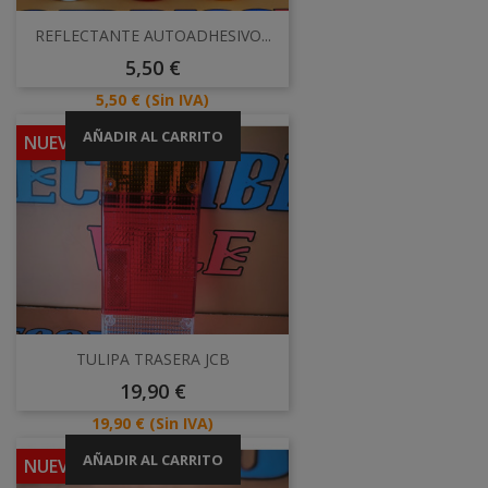
REFLECTANTE AUTOADHESIVO...
Precio
5,50 €
Precio
5,50 €
(Sin IVA)
AÑADIR AL CARRITO
NUEVO
TULIPA TRASERA JCB
Precio
19,90 €
Precio
19,90 €
(Sin IVA)
AÑADIR AL CARRITO
NUEVO