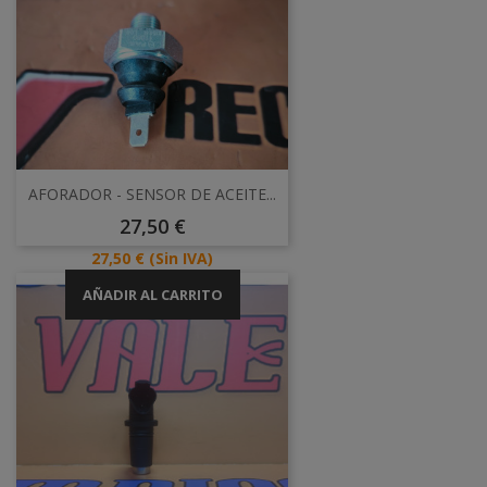
AFORADOR - SENSOR DE ACEITE...
Precio
27,50 €
Precio
27,50 €
(Sin IVA)
AÑADIR AL CARRITO