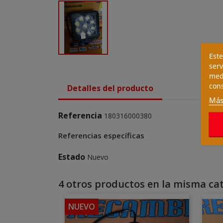
Este
serv
medi
cons
Detalles del producto
Más
Referencia
180316000380
Referencias específicas
Estado
Nuevo
4 otros productos en la misma cat
NUEVO