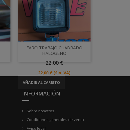
Vista rápida

FARO TRABAJO CUADRADO
HALOGENO
Precio
22,00 €
Precio
22,00 €
(Sin IVA)
AÑADIR AL CARRITO
INFORMACIÓN
Sobre nosotros
Condiciones generales de venta
Aviso legal