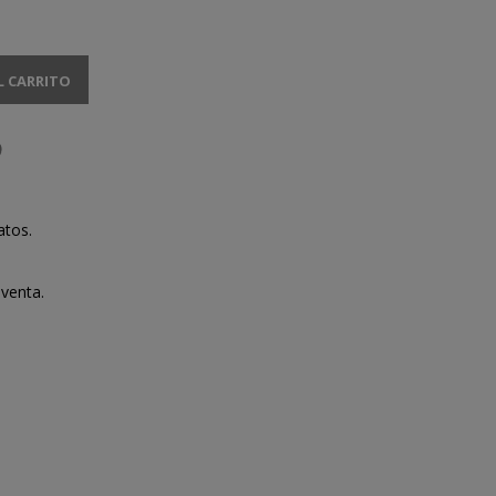
L CARRITO
atos.
venta.