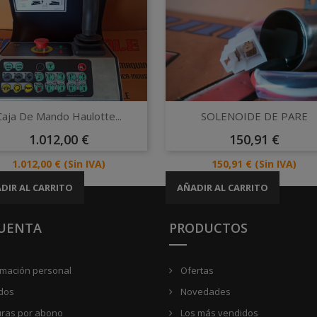
Vista rápida
Vista rápida


Caja De Mando Haulotte...
SOLENOIDE DE PARE
Precio
Precio
1.012,00 €
150,91 €
Precio
Precio
1.012,00 €
(Sin IVA)
150,91 €
(Sin IVA)
DIR AL CARRITO
AÑADIR AL CARRITO
CUENTA
PRODUCTOS
rmación personal
Ofertas
dos
Novedades
uras por abono
Los más vendidos