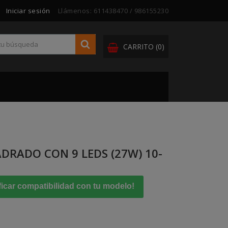
Iniciar sesión
Llámenos:
611438470 / 986155230
CARRITO
(0)
DRADO CON 9 LEDS (27W) 10-
ficar compatibilidad con tu modelo!