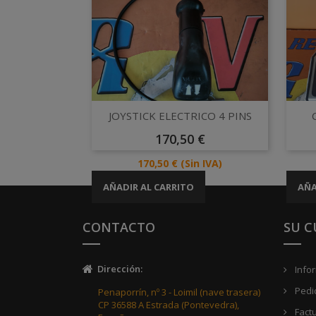
Vista rápida

JOYSTICK ELECTRICO 4 PINS
Precio
170,50 €
Precio
170,50 €
(Sin IVA)
AÑADIR AL CARRITO
AÑA
CONTACTO
SU 
Dirección
:
Info
Pedi
Penaporrín, nº 3 - Loimil (nave trasera)
CP 36588 A Estrada (Pontevedra),
Fact