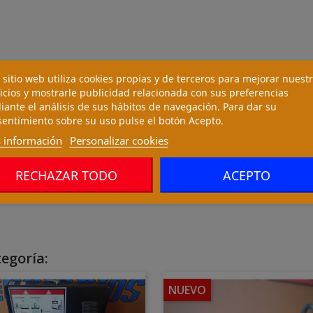
 sitio web utiliza cookies propias y de terceros para mejorar nuest
icios y mostrarle publicidad relacionada con sus preferencias
ante el análisis de sus hábitos de navegación. Para dar su
entimiento sobre su uso pulse el botón Acepto.
 información
Personalizar cookies
RECHAZAR TODO
ACEPTO
egoría:
NUEVO