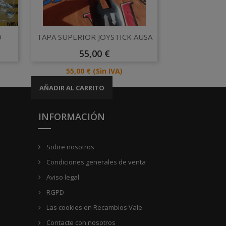
Vista rápida

O
TAPA SUPERIOR JOYSTICK AUSA
Precio
55,00 €
Precio
55,00 €
(Sin IVA)
AÑADIR AL CARRITO
INFORMACIÓN
Sobre nosotros
Condiciones generales de venta
Aviso legal
RGPD
Las cookies en Recambios Vale
Contacte con nosotros