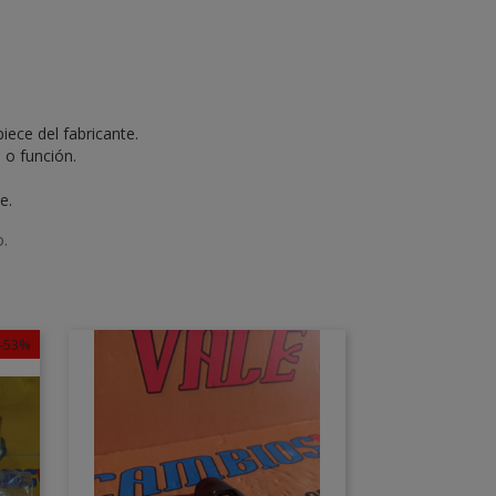
ece del fabricante.
 o función.
e.
o.
-53%