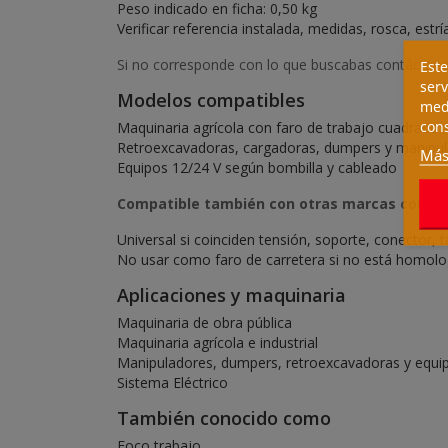
Peso indicado en ficha: 0,50 kg
Verificar referencia instalada, medidas, rosca, est
Si no corresponde con lo que buscabas contáctanos
Este
serv
Modelos compatibles
medi
cons
Maquinaria agrícola con faro de trabajo cuadrado
Retroexcavadoras, cargadoras, dumpers y manipul
Más
Equipos 12/24 V según bombilla y cableado
Compatible también con otras marcas como:
Universal si coinciden tensión, soporte, conector
No usar como faro de carretera si no está homolo
Aplicaciones y maquinaria
Maquinaria de obra pública
Maquinaria agrícola e industrial
Manipuladores, dumpers, retroexcavadoras y equ
Sistema Eléctrico
También conocido como
Foco trabajo