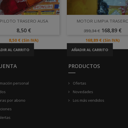
Vista rápida
Vista rápida


PILOTO TRASERO AUSA
MOTOR LIMPIA TRASER
Precio
Precio
Precio
8,50 €
168,89 €
359,34 €
Base
Precio
Precio
8,50 €
(Sin IVA)
168,89 €
(Sin IVA)
DIR AL CARRITO
AÑADIR AL CARRITO
CUENTA
PRODUCTOS
rmación personal
Ofertas
dos
Novedades
uras por abono
Los más vendidos
cciones
lertas